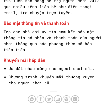
tín luôn sẵn sàng hỗ trợ người chơi 24/7
qua nhiều kênh liên hệ như điện thoại,
email, trò chuyện trực tuyến.
Bảo mật thông tin và thanh toán
Top các nhà cái uy tín cam kết bảo mật
thông tin cá nhân và thanh toán của người
chơi thông qua các phương thức mã hóa
tiên tiến.
Khuyến mãi hấp dẫn
Ưu đãi chào mừng cho người chơi mới.
Chương trình khuyến mãi thường xuyên
cho người chơi cũ.