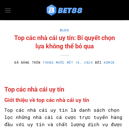
Chuyển
đến
nội
dung
BLOG
Top các nhà cái uy tín: Bí quyết chọn
lựa không thể bỏ qua
ĐÃ ĐĂNG TRÊN
THÁNG MƯỜI MỘT 16, 2024
BỞI
ADMIN
Top các nhà cái uy tín
Giới thiệu về top các nhà cái uy tín
Top các nhà cái uy tín là danh sách chọn
lọc những nhà cái cá cược trực tuyến hàng
đầu với uy tín và chất lượng dịch vụ được