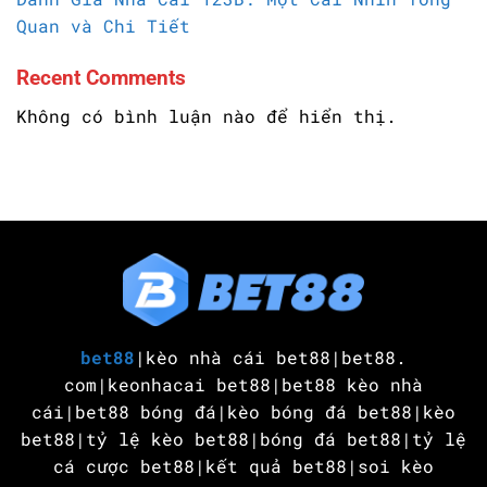
Quan và Chi Tiết
Recent Comments
Không có bình luận nào để hiển thị.
bet88
|kèo nhà cái bet88|bet88.
com|keonhacai bet88|bet88 kèo nhà
cái|bet88 bóng đá|kèo bóng đá bet88|kèo
bet88|tỷ lệ kèo bet88|bóng đá bet88|tỷ lệ
cá cược bet88|kết quả bet88|soi kèo