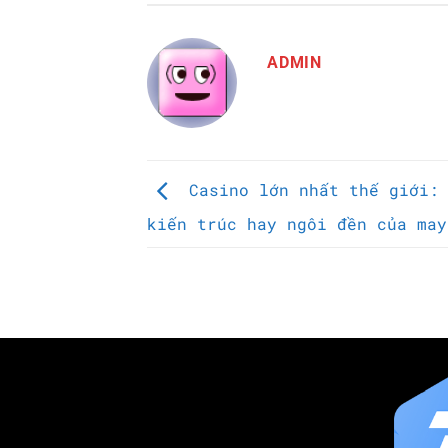
ADMIN
Casino lớn nhất thế giới: 
kiến trúc hay ngôi đền của may