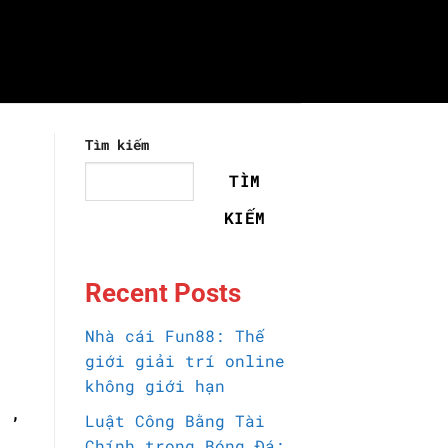
Tìm kiếm
TÌM
KIẾM
Recent Posts
Nhà cái Fun88: Thế
giới giải trí online
không giới hạn
8
,
Luật Công Bằng Tài
Chính trong Bóng Đá: