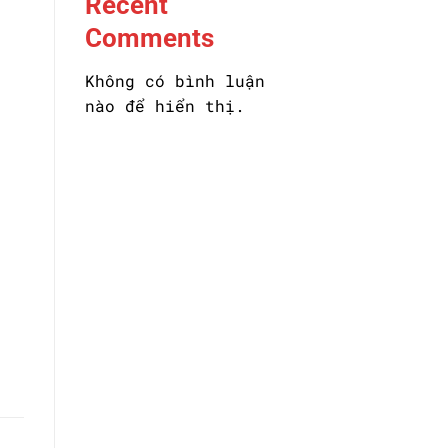
Recent
Comments
Không có bình luận
nào để hiển thị.
ệ