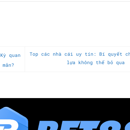
Top các nhà cái uy tín: Bí quyết c
Kỳ quan
lựa không thể bỏ qua
 mắn?