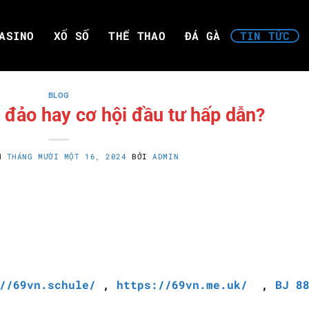
ASINO
XỔ SỐ
THỂ THAO
ĐÁ GÀ
TIN TỨC
BLOG
 đảo hay cơ hội đầu tư hấp dẫn?
ÊN
THÁNG MƯỜI MỘT 16, 2024
BỞI
ADMIN
//69vn.schule/
,
https://69vn.me.uk/
,
BJ 8