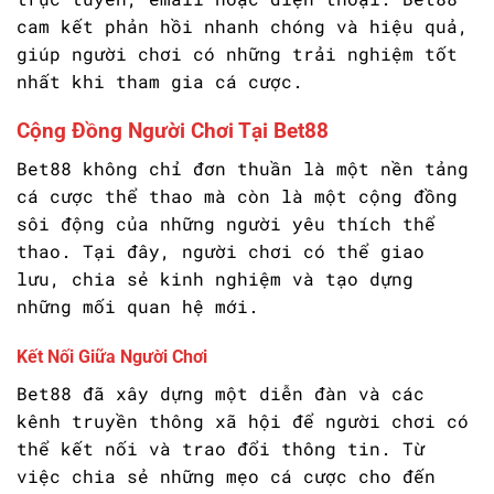
cam kết phản hồi nhanh chóng và hiệu quả,
giúp người chơi có những trải nghiệm tốt
nhất khi tham gia cá cược.
Cộng Đồng Người Chơi Tại Bet88
Bet88 không chỉ đơn thuần là một nền tảng
cá cược thể thao mà còn là một cộng đồng
sôi động của những người yêu thích thể
thao. Tại đây, người chơi có thể giao
lưu, chia sẻ kinh nghiệm và tạo dựng
những mối quan hệ mới.
Kết Nối Giữa Người Chơi
Bet88 đã xây dựng một diễn đàn và các
kênh truyền thông xã hội để người chơi có
thể kết nối và trao đổi thông tin. Từ
việc chia sẻ những mẹo cá cược cho đến