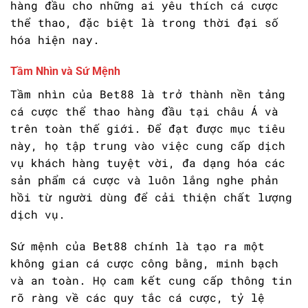
hàng đầu cho những ai yêu thích cá cược
thể thao, đặc biệt là trong thời đại số
hóa hiện nay.
Tầm Nhìn và Sứ Mệnh
Tầm nhìn của Bet88 là trở thành nền tảng
cá cược thể thao hàng đầu tại châu Á và
trên toàn thế giới. Để đạt được mục tiêu
này, họ tập trung vào việc cung cấp dịch
vụ khách hàng tuyệt vời, đa dạng hóa các
sản phẩm cá cược và luôn lắng nghe phản
hồi từ người dùng để cải thiện chất lượng
dịch vụ.
Sứ mệnh của Bet88 chính là tạo ra một
không gian cá cược công bằng, minh bạch
và an toàn. Họ cam kết cung cấp thông tin
rõ ràng về các quy tắc cá cược, tỷ lệ