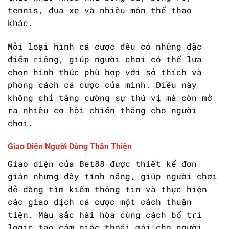
tennis, đua xe và nhiều môn thể thao
khác.
Mỗi loại hình cá cược đều có những đặc
điểm riêng, giúp người chơi có thể lựa
chọn hình thức phù hợp với sở thích và
phong cách cá cược của mình. Điều này
không chỉ tăng cường sự thú vị mà còn mở
ra nhiều cơ hội chiến thắng cho người
chơi.
Giao Diện Người Dùng Thân Thiện
Giao diện của Bet88 được thiết kế đơn
giản nhưng đầy tính năng, giúp người chơi
dễ dàng tìm kiếm thông tin và thực hiện
các giao dịch cá cược một cách thuận
tiện. Màu sắc hài hòa cùng cách bố trí
logic tạo cảm giác thoải mái cho người