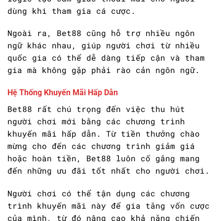
dùng khi tham gia cá cược.
Ngoài ra, Bet88 cũng hỗ trợ nhiều ngôn
ngữ khác nhau, giúp người chơi từ nhiều
quốc gia có thể dễ dàng tiếp cận và tham
gia mà không gặp phải rào cản ngôn ngữ.
Hệ Thống Khuyến Mãi Hấp Dẫn
Bet88 rất chú trọng đến việc thu hút
người chơi mới bằng các chương trình
khuyến mãi hấp dẫn. Từ tiền thưởng chào
mừng cho đến các chương trình giảm giá
hoặc hoàn tiền, Bet88 luôn cố gắng mang
đến những ưu đãi tốt nhất cho người chơi.
Người chơi có thể tận dụng các chương
trình khuyến mãi này để gia tăng vốn cược
của mình, từ đó nâng cao khả năng chiến