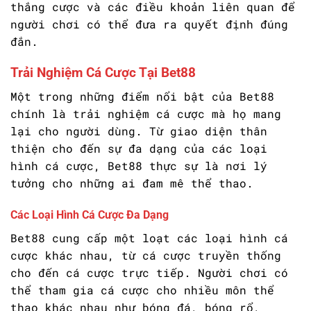
thắng cược và các điều khoản liên quan để
người chơi có thể đưa ra quyết định đúng
đắn.
Trải Nghiệm Cá Cược Tại Bet88
Một trong những điểm nổi bật của Bet88
chính là trải nghiệm cá cược mà họ mang
lại cho người dùng. Từ giao diện thân
thiện cho đến sự đa dạng của các loại
hình cá cược, Bet88 thực sự là nơi lý
tưởng cho những ai đam mê thể thao.
Các Loại Hình Cá Cược Đa Dạng
Bet88 cung cấp một loạt các loại hình cá
cược khác nhau, từ cá cược truyền thống
cho đến cá cược trực tiếp. Người chơi có
thể tham gia cá cược cho nhiều môn thể
thao khác nhau như bóng đá, bóng rổ,