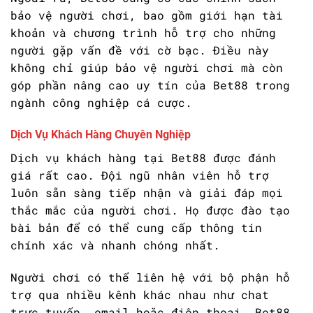
bảo vệ người chơi, bao gồm giới hạn tài
khoản và chương trình hỗ trợ cho những
người gặp vấn đề với cờ bạc. Điều này
không chỉ giúp bảo vệ người chơi mà còn
góp phần nâng cao uy tín của Bet88 trong
ngành công nghiệp cá cược.
Dịch Vụ Khách Hàng Chuyên Nghiệp
Dịch vụ khách hàng tại Bet88 được đánh
giá rất cao. Đội ngũ nhân viên hỗ trợ
luôn sẵn sàng tiếp nhận và giải đáp mọi
thắc mắc của người chơi. Họ được đào tạo
bài bản để có thể cung cấp thông tin
chính xác và nhanh chóng nhất.
Người chơi có thể liên hệ với bộ phận hỗ
trợ qua nhiều kênh khác nhau như chat
trực tuyến, email hoặc điện thoại. Bet88