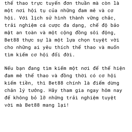
thể thao trực tuyến đơn thuần mà còn là
một nơi hội tụ của những đam mê và cơ
hội. Với lịch sử hình thành vững chắc,
trải nghiệm cá cược đa dạng, chế độ bảo
mật an toàn và một cộng đồng sôi động,
Bet88 thực sự là một lựa chọn tuyệt vời
cho những ai yêu thích thể thao và muốn
tìm kiếm cơ hội đổi đời.
Nếu bạn đang tìm kiếm một nơi để thể hiện
đam mê thể thao và đồng thời có cơ hội
kiếm tiền, thì Bet88 chính là điểm dừng
chân lý tưởng. Hãy tham gia ngay hôm nay
để không bỏ lỡ những trải nghiệm tuyệt
vời mà Bet88 mang lại!