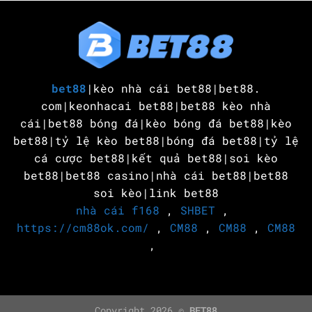
bet88
|kèo nhà cái bet88|bet88.
com|keonhacai bet88|bet88 kèo nhà
cái|bet88 bóng đá|kèo bóng đá bet88|kèo
bet88|tỷ lệ kèo bet88|bóng đá bet88|tỷ lệ
cá cược bet88|kết quả bet88|soi kèo
bet88|bet88 casino|nhà cái bet88|bet88
soi kèo|link bet88
nhà cái f168
,
SHBET
,
https://cm88ok.com/
,
CM88
,
CM88
,
CM88
,
Copyright 2026 ©
BET88