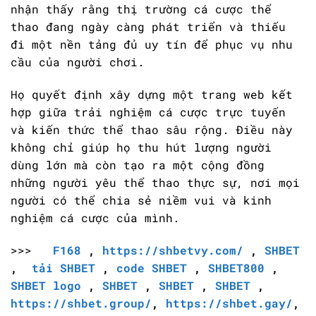
nhận thấy rằng thị trường cá cược thể
thao đang ngày càng phát triển và thiếu
đi một nền tảng đủ uy tín để phục vụ nhu
cầu của người chơi.
Họ quyết định xây dựng một trang web kết
hợp giữa trải nghiệm cá cược trực tuyến
và kiến thức thể thao sâu rộng. Điều này
không chỉ giúp họ thu hút lượng người
dùng lớn mà còn tạo ra một cộng đồng
những người yêu thể thao thực sự, nơi mọi
người có thể chia sẻ niềm vui và kinh
nghiệm cá cược của mình.
>>>
F168
,
https://shbetvy.com/
,
SHBET
,
tải SHBET
,
code SHBET
,
SHBET800
,
SHBET logo
,
SHBET
,
SHBET
,
SHBET
,
https://shbet.group/
,
https://shbet.gay/
,