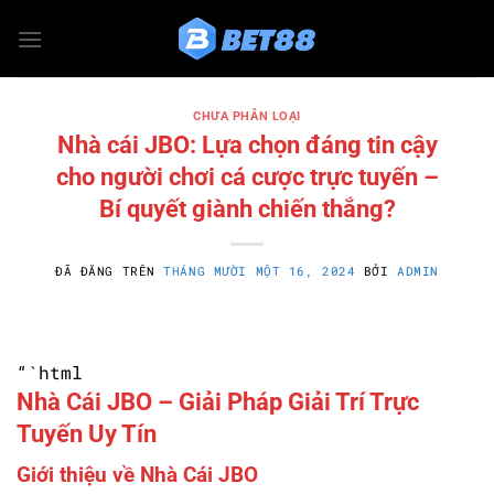
Chuyển
đến
nội
dung
CHƯA PHÂN LOẠI
Nhà cái JBO: Lựa chọn đáng tin cậy
cho người chơi cá cược trực tuyến –
Bí quyết giành chiến thắng?
ĐÃ ĐĂNG TRÊN
THÁNG MƯỜI MỘT 16, 2024
BỞI
ADMIN
“`html
Nhà Cái JBO – Giải Pháp Giải Trí Trực
Tuyến Uy Tín
Giới thiệu về Nhà Cái JBO