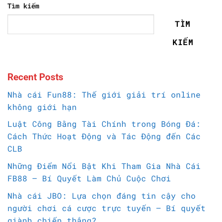
Tìm kiếm
TÌM
KIẾM
Recent Posts
Nhà cái Fun88: Thế giới giải trí online
không giới hạn
Luật Công Bằng Tài Chính trong Bóng Đá:
Cách Thức Hoạt Động và Tác Động đến Các
CLB
Những Điểm Nổi Bật Khi Tham Gia Nhà Cái
FB88 – Bí Quyết Làm Chủ Cuộc Chơi
Nhà cái JBO: Lựa chọn đáng tin cậy cho
người chơi cá cược trực tuyến – Bí quyết
giành chiến thắng?