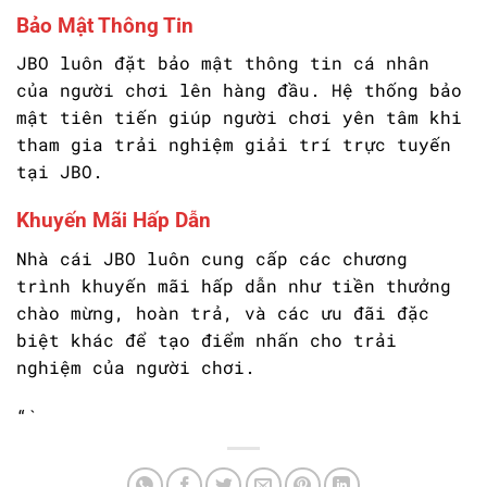
Bảo Mật Thông Tin
JBO luôn đặt bảo mật thông tin cá nhân
của người chơi lên hàng đầu. Hệ thống bảo
mật tiên tiến giúp người chơi yên tâm khi
tham gia trải nghiệm giải trí trực tuyến
tại JBO.
Khuyến Mãi Hấp Dẫn
Nhà cái JBO luôn cung cấp các chương
trình khuyến mãi hấp dẫn như tiền thưởng
chào mừng, hoàn trả, và các ưu đãi đặc
biệt khác để tạo điểm nhấn cho trải
nghiệm của người chơi.
“`