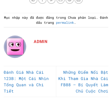
Mục nhập này đã được đăng trong Chưa phân loại. Đánh
dấu trang
permalink
.
ADMIN
Đánh Giá Nhà Cái
Những Điểm Nổi Bật
123B: Một Cái Nhìn
Khi Tham Gia Nhà Cái
Tổng Quan và Chi
FB88 – Bí Quyết Làm
Tiết
Chủ Cuộc Chơi