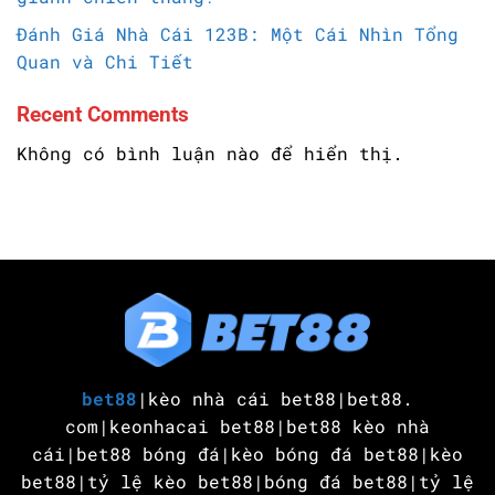
Đánh Giá Nhà Cái 123B: Một Cái Nhìn Tổng
Quan và Chi Tiết
Recent Comments
Không có bình luận nào để hiển thị.
bet88
|kèo nhà cái bet88|bet88.
com|keonhacai bet88|bet88 kèo nhà
cái|bet88 bóng đá|kèo bóng đá bet88|kèo
bet88|tỷ lệ kèo bet88|bóng đá bet88|tỷ lệ