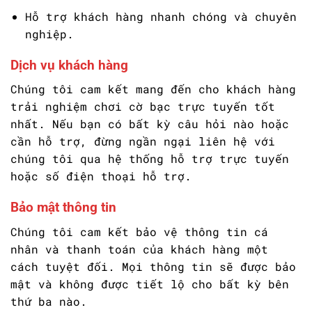
Hỗ trợ khách hàng nhanh chóng và chuyên
nghiệp.
Dịch vụ khách hàng
Chúng tôi cam kết mang đến cho khách hàng
trải nghiệm chơi cờ bạc trực tuyến tốt
nhất. Nếu bạn có bất kỳ câu hỏi nào hoặc
cần hỗ trợ, đừng ngần ngại liên hệ với
chúng tôi qua hệ thống hỗ trợ trực tuyến
hoặc số điện thoại hỗ trợ.
Bảo mật thông tin
Chúng tôi cam kết bảo vệ thông tin cá
nhân và thanh toán của khách hàng một
cách tuyệt đối. Mọi thông tin sẽ được bảo
mật và không được tiết lộ cho bất kỳ bên
thứ ba nào.