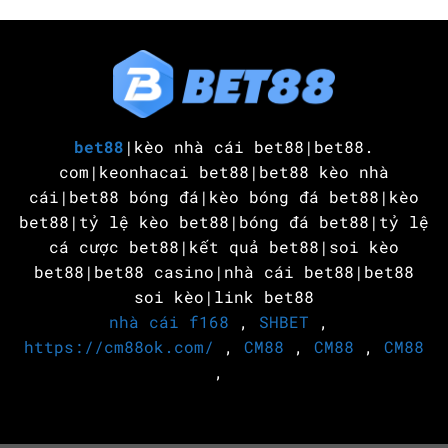
bet88
|kèo nhà cái bet88|bet88.
com|keonhacai bet88|bet88 kèo nhà
cái|bet88 bóng đá|kèo bóng đá bet88|kèo
bet88|tỷ lệ kèo bet88|bóng đá bet88|tỷ lệ
cá cược bet88|kết quả bet88|soi kèo
bet88|bet88 casino|nhà cái bet88|bet88
soi kèo|link bet88
nhà cái f168
,
SHBET
,
https://cm88ok.com/
,
CM88
,
CM88
,
CM88
,