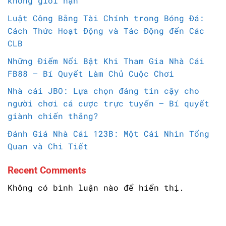
không giới hạn
Luật Công Bằng Tài Chính trong Bóng Đá:
Cách Thức Hoạt Động và Tác Động đến Các
CLB
Những Điểm Nổi Bật Khi Tham Gia Nhà Cái
FB88 – Bí Quyết Làm Chủ Cuộc Chơi
Nhà cái JBO: Lựa chọn đáng tin cậy cho
người chơi cá cược trực tuyến – Bí quyết
giành chiến thắng?
Đánh Giá Nhà Cái 123B: Một Cái Nhìn Tổng
Quan và Chi Tiết
Recent Comments
Không có bình luận nào để hiển thị.