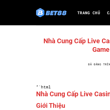
Chuyển
đến
TRANG CHỦ
C
nội
dung
Nhà Cung Cấp Live Ca
Game 
ĐÃ ĐĂNG TR
“`html
Nhà Cung Cấp Live Casin
Giới Thiệu