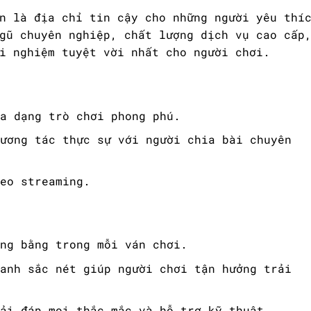
n là địa chỉ tin cậy cho những người yêu thí
gũ chuyên nghiệp, chất lượng dịch vụ cao cấp
i nghiệm tuyệt vời nhất cho người chơi.
a dạng trò chơi phong phú.
ương tác thực sự với người chia bài chuyên
eo streaming.
ng bằng trong mỗi ván chơi.
anh sắc nét giúp người chơi tận hưởng trải
ải đáp mọi thắc mắc và hỗ trợ kỹ thuật.