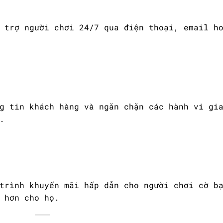
 trợ người chơi 24/7 qua điện thoại, email h
g tin khách hàng và ngăn chặn các hành vi gi
.
trình khuyến mãi hấp dẫn cho người chơi cờ b
 hơn cho họ.