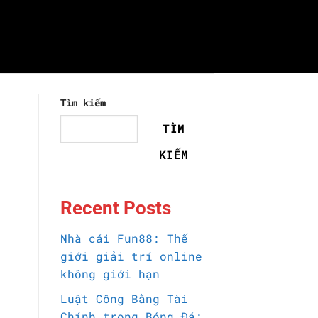
Tìm kiếm
TÌM
KIẾM
Recent Posts
Nhà cái Fun88: Thế
giới giải trí online
không giới hạn
Luật Công Bằng Tài
Chính trong Bóng Đá: