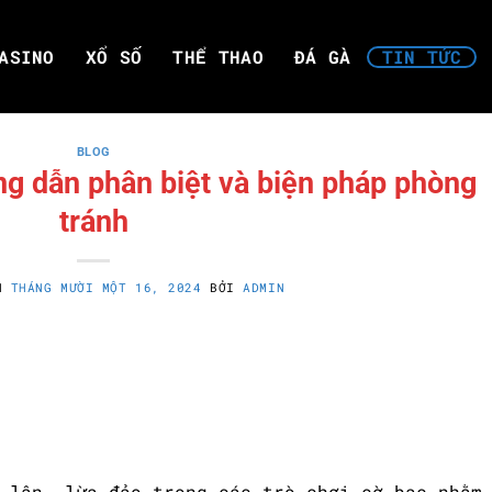
ASINO
XỔ SỐ
THỂ THAO
ĐÁ GÀ
TIN TỨC
BLOG
ng dẫn phân biệt và biện pháp phòng
tránh
ÊN
THÁNG MƯỜI MỘT 16, 2024
BỞI
ADMIN
 lận, lừa đảo trong các trò chơi cờ bạc nhằm