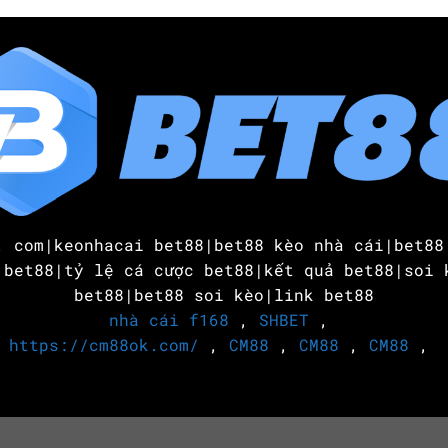
. com|keonhacai bet88|bet88 kèo nhà cái|bet88
 bet88|tỷ lệ cá cược bet88|kết quả bet88|soi 
bet88|bet88 soi kèo|link bet88
nhà cái f168
,
SHBET
,
https://cm88ok.com/
,
CM88
,
CM88
,
CM88
,