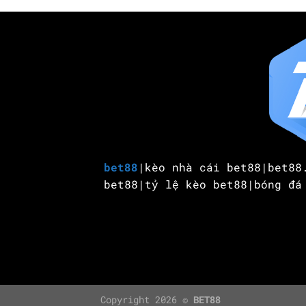
bet88
|kèo nhà cái bet88|bet88
bet88|tỷ lệ kèo bet88|bóng đá
Copyright 2026 ©
BET88