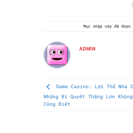
Mục nhập này đã được
ADMIN
Game Casino: Lợi Thế Nhà C
Những Bí Quyết Thắng Lớn Không
Cũng Biết