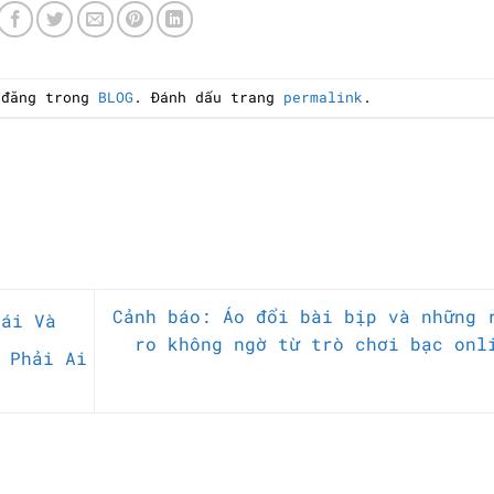
 đăng trong
BLOG
. Đánh dấu trang
permalink
.
Cảnh báo: Áo đổi bài bịp và những 
ái Và
ro không ngờ từ trò chơi bạc onl
 Phải Ai