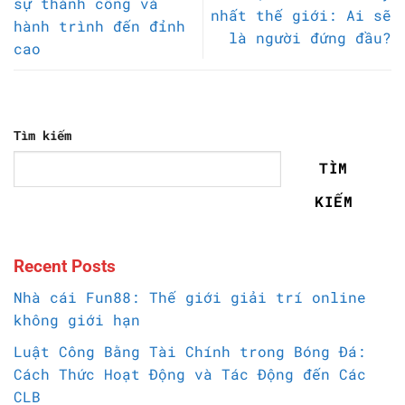
sự thành công và
nhất thế giới: Ai sẽ
hành trình đến đỉnh
là người đứng đầu?
cao
Tìm kiếm
TÌM
KIẾM
Recent Posts
Nhà cái Fun88: Thế giới giải trí online
không giới hạn
Luật Công Bằng Tài Chính trong Bóng Đá:
Cách Thức Hoạt Động và Tác Động đến Các
CLB