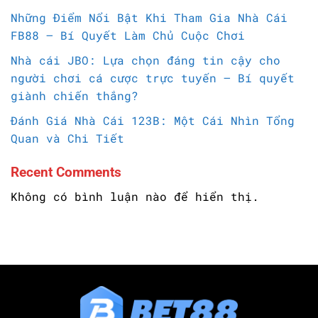
Những Điểm Nổi Bật Khi Tham Gia Nhà Cái
FB88 – Bí Quyết Làm Chủ Cuộc Chơi
Nhà cái JBO: Lựa chọn đáng tin cậy cho
người chơi cá cược trực tuyến – Bí quyết
giành chiến thắng?
Đánh Giá Nhà Cái 123B: Một Cái Nhìn Tổng
Quan và Chi Tiết
Recent Comments
Không có bình luận nào để hiển thị.